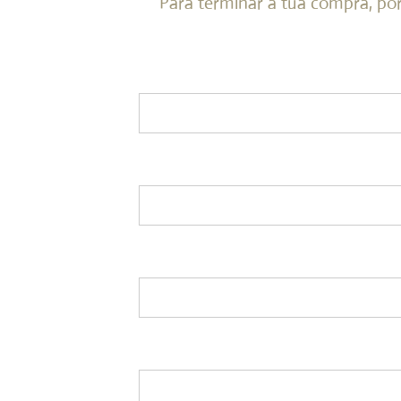
Para terminar a tua compra, po
Nome*
Email*
Número de contribuinte
Morada*