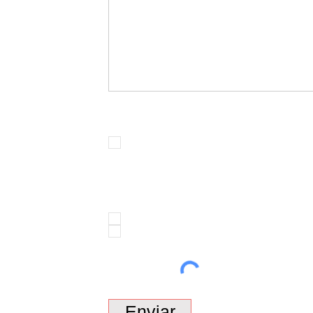
Política de tratamento de dados*
Ao enviar esta mensagem entendo e
Pretendo receber informações e novidad
esse fim.*
sim
não
Enviar