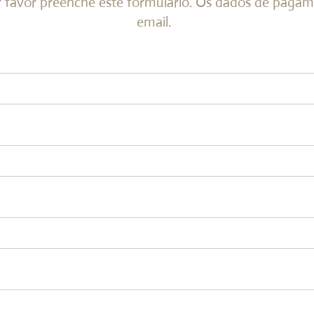
r favor preenche este formulário. Os dados de pagam
email.