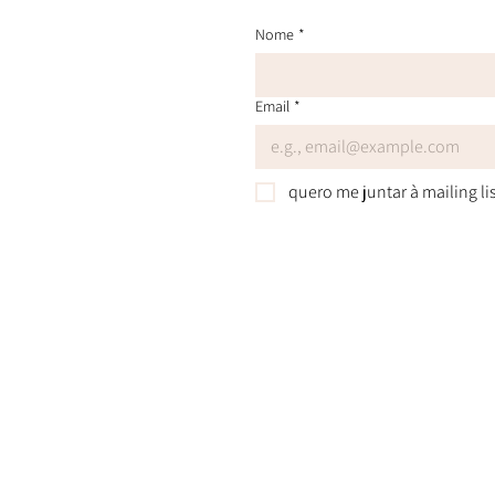
Nome
*
Email
*
quero me juntar à mailing li
O sistema floral do Dr. Bach nã