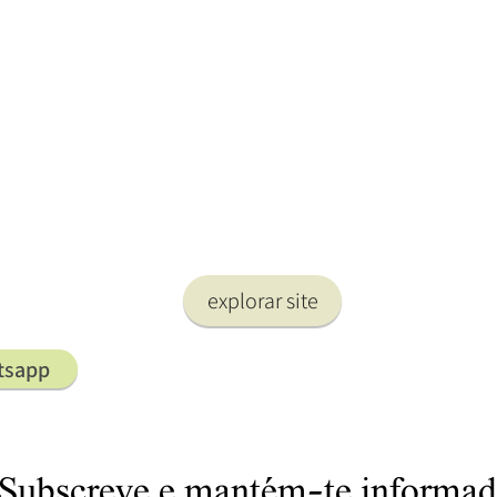
explorar site
tsapp
Subscreve e mantém-te informad