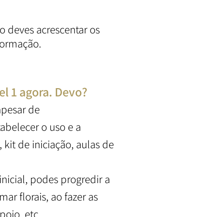
ão deves acrescentar os
 formação.
l 1 agora. Devo?
apesar de
abelecer o uso e a
kit de iniciação, aulas de
nicial, podes progredir a
r florais, ao fazer as
poio, etc.