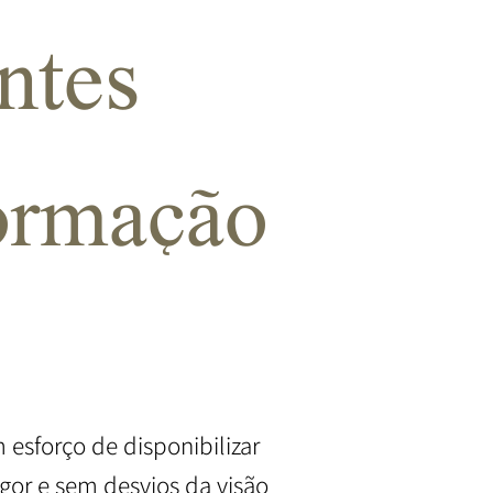
ntes
formação
esforço de disponibilizar
gor e sem desvios da visão