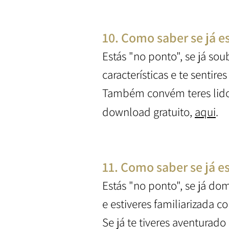
10. Como saber se já e
Estás "no ponto", se já so
características e te sentir
Também convém teres lido a
download gratuito,
aqui
.
11. Como saber se já e
Estás "no ponto", se já do
e estiveres familiarizada c
Se já te tiveres aventurado 